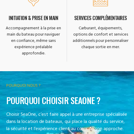
INITIATION & PRISE EN MAIN
SERVICES COMPLÉMENTAIRES
Accompagnement à la prise en
Carburant, équipements,
main du bateau pour naviguer
options de confort et services
en confiance, même sans
additionnels pour personnaliser
expérience préalable
chaque sortie en mer.
approfondie.
POURQUOI NOUS ?
POURQUOI CHOISIR SEAONE ?
Choisir SeaOne, c’est faire appel à une entreprise spécialisée
dans la location de bateaux, qui place la qualité du service,
la sécurité et l’expérience client au cœur de son approche.