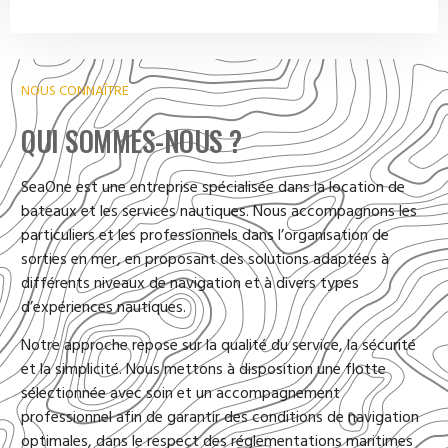
NOUS CONNAÎTRE
QUI SOMMES-NOUS ?
SeaOne est une entreprise spécialisée dans la location de
bateaux et les services nautiques. Nous accompagnons les
particuliers et les professionnels dans l’organisation de
sorties en mer, en proposant des solutions adaptées à
différents niveaux de navigation et à divers types
d’expériences nautiques.
Notre approche repose sur la qualité du service, la sécurité
et la simplicité. Nous mettons à disposition une flotte
sélectionnée avec soin et un accompagnement
professionnel afin de garantir des conditions de navigation
optimales, dans le respect des réglementations maritimes