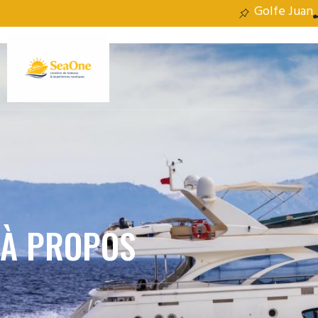
Golfe Juan
À PROPOS